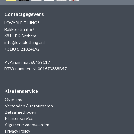
GOLD
SANJOYA
SER INTREPIDA | SS25
CADEAU MAN
BLOG
Contactgegevens
HORLOGE
GNOES
LOVABLE THINGS
CADEAUTJES TOT € 50
Bakkerstraat 67
SALE
YMALA
6811 EK Arnhem
CADEAUTJES TOT € 100
info@lovablethings.nl
REBEL & ROSE
+31(0)6-21824192
CADEAUTJES VANAF € 100
SILK | SALE
KvK nummer: 68459017
BTW nummer: NL001673338B57
JOSH
Klantenservice
KARMA
Over ons
Verzenden & retourneren
CAMPS & CAMPS
Betaalmethoden
Klantenservice
BERNICE
Algemene voorwaarden
Privacy Policy