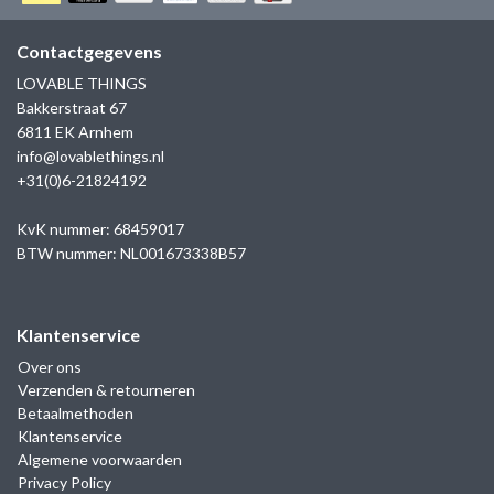
GOLD
SANJOYA
SER INTREPIDA | SS25
CADEAU MAN
BLOG
Contactgegevens
HORLOGE
GNOES
LOVABLE THINGS
CADEAUTJES TOT € 50
Bakkerstraat 67
SALE
YMALA
6811 EK Arnhem
CADEAUTJES TOT € 100
info@lovablethings.nl
REBEL & ROSE
+31(0)6-21824192
CADEAUTJES VANAF € 100
SILK | SALE
KvK nummer: 68459017
BTW nummer: NL001673338B57
JOSH
Klantenservice
KARMA
Over ons
Verzenden & retourneren
CAMPS & CAMPS
Betaalmethoden
Klantenservice
BERNICE
Algemene voorwaarden
Privacy Policy