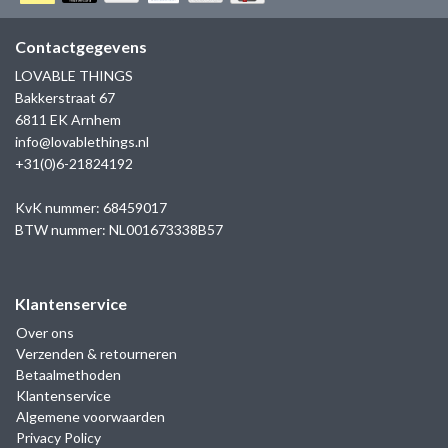
GOLD
SANJOYA
SER INTREPIDA | SS25
CADEAU MAN
BLOG
Contactgegevens
HORLOGE
GNOES
LOVABLE THINGS
CADEAUTJES TOT € 50
Bakkerstraat 67
SALE
YMALA
6811 EK Arnhem
CADEAUTJES TOT € 100
info@lovablethings.nl
REBEL & ROSE
+31(0)6-21824192
CADEAUTJES VANAF € 100
SILK | SALE
KvK nummer: 68459017
BTW nummer: NL001673338B57
JOSH
Klantenservice
KARMA
Over ons
Verzenden & retourneren
CAMPS & CAMPS
Betaalmethoden
Klantenservice
BERNICE
Algemene voorwaarden
Privacy Policy