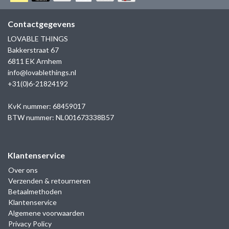
GOLD
SANJOYA
SER INTREPIDA | SS25
CADEAU MAN
BLOG
Contactgegevens
HORLOGE
GNOES
LOVABLE THINGS
CADEAUTJES TOT € 50
Bakkerstraat 67
SALE
YMALA
6811 EK Arnhem
CADEAUTJES TOT € 100
info@lovablethings.nl
REBEL & ROSE
+31(0)6-21824192
CADEAUTJES VANAF € 100
SILK | SALE
KvK nummer: 68459017
BTW nummer: NL001673338B57
JOSH
Klantenservice
KARMA
Over ons
Verzenden & retourneren
CAMPS & CAMPS
Betaalmethoden
Klantenservice
BERNICE
Algemene voorwaarden
Privacy Policy