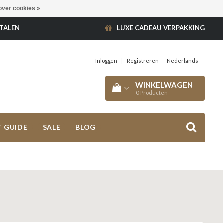
over cookies »
ETALEN
LUXE CADEAU VERPAKKING
Inloggen
|
Registreren
Nederlands
WINKELWAGEN
0
Producten
T GUIDE
SALE
BLOG