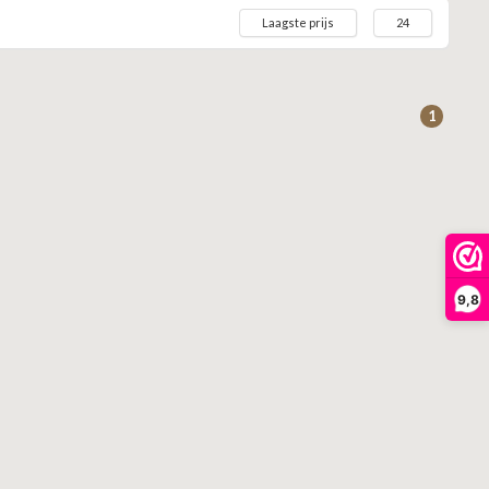
Laagste prijs
24
1
9,8