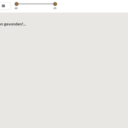
€
0
€
5
n gevonden!...