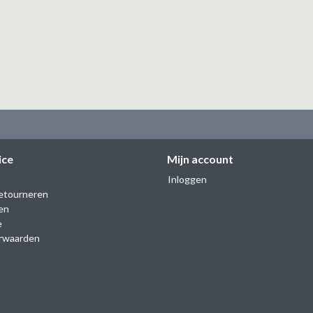
ice
Mijn account
Inloggen
etourneren
en
e
rwaarden