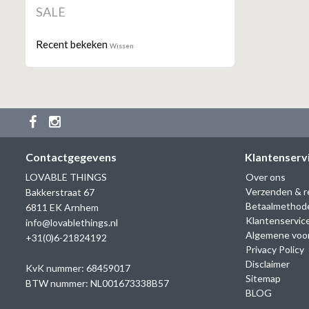
SALE
Recent bekeken
Wissen
Contactgegevens
Klantenserv
LOVABLE THINGS
Over ons
Verzenden & r
Bakkerstraat 67
Betaalmethod
6811 EK Arnhem
Klantenservic
info@lovablethings.nl
Algemene voo
+31(0)6-21824192
Privacy Policy
Disclaimer
KvK nummer: 68459017
Sitemap
BTW nummer: NL001673338B57
BLOG