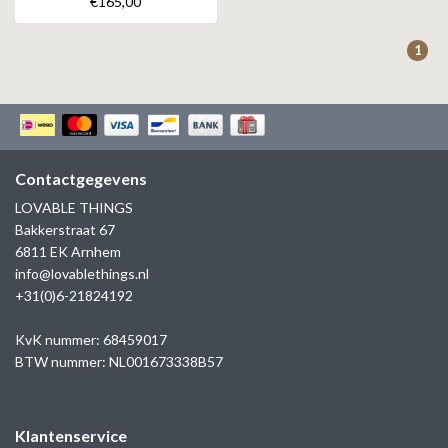
€165,00
ZAG BIJOUX
1
LILLY
KAPTEN & SON
Contactgegevens
LOVABLE THINGS
Bakkerstraat 67
6811 EK Arnhem
info@lovablethings.nl
+31(0)6-21824192
KvK nummer: 68459017
BTW nummer: NL001673338B57
Klantenservice