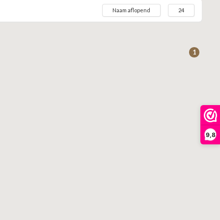
Naam aflopend
24
1
9,8