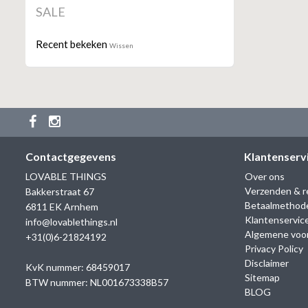
SALE
Recent bekeken
Wissen
Contactgegevens
Klantenserv
LOVABLE THINGS
Over ons
Verzenden & r
Bakkerstraat 67
Betaalmethod
6811 EK Arnhem
Klantenservic
info@lovablethings.nl
Algemene voo
+31(0)6-21824192
Privacy Policy
Disclaimer
KvK nummer: 68459017
Sitemap
BTW nummer: NL001673338B57
BLOG