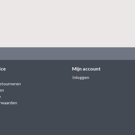
ice
Mijn account
Inloggen
etourneren
en
e
rwaarden