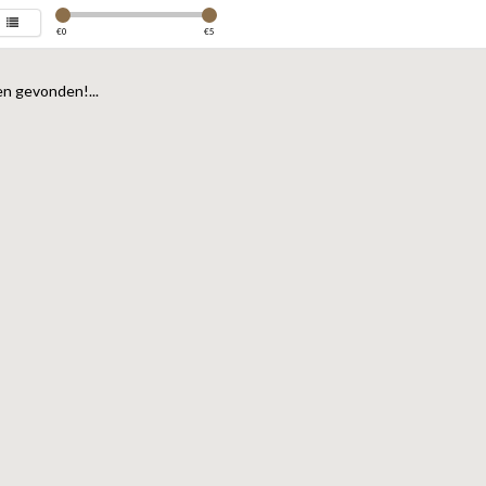
€
0
€
5
n gevonden!...