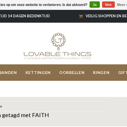
kies op om onze website te verbeteren. Is dat akkoord?
Ja
Nee
Meer 
TIJD 14 DAGEN BEDENKTIJD
VEILIG SHOPPEN EN B
BANDEN
KETTINGEN
OORBELLEN
RINGEN
GIF
TH
 getagd met FAITH