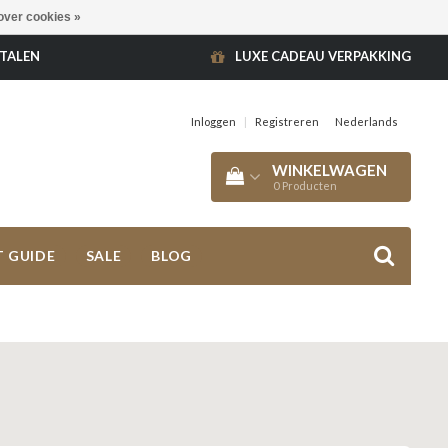
over cookies »
ETALEN
LUXE CADEAU VERPAKKING
Inloggen
|
Registreren
Nederlands
WINKELWAGEN
0
Producten
T GUIDE
SALE
BLOG