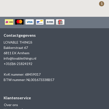
1
Contactgegevens
LOVABLE THINGS
Bakkerstraat 67
6811 EK Arnhem
info@lovablethings.nl
+31(0)6-21824192
KvK nummer: 68459017
BTW nummer: NL001673338B57
Klantenservice
Over ons