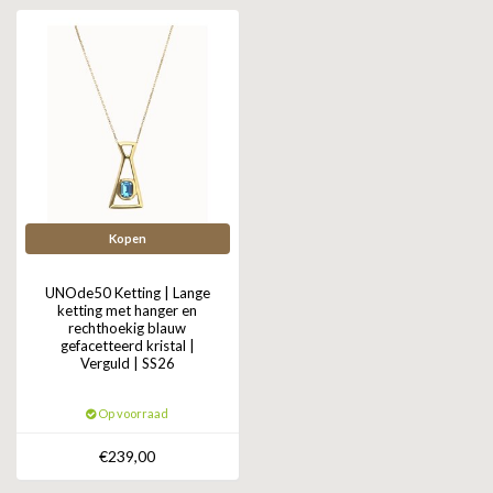
ZAG BIJOUX
LILLY
KAPTEN & SON
Kopen
UNOde50 Ketting | Lange
ketting met hanger en
rechthoekig blauw
gefacetteerd kristal |
Verguld | SS26
Op voorraad
€239,00