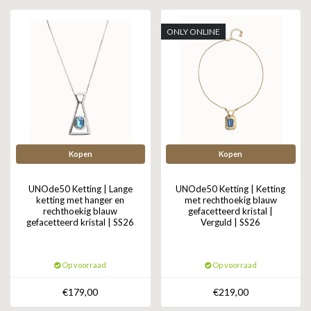
GOLD
SANJOYA
SER INTREPIDA | SS25
CADEAU MAN
BLOG
ONLY ONLINE
HORLOGE
GNOES
CADEAUTJES TOT € 50
SALE
YMALA
CADEAUTJES TOT € 100
REBEL & ROSE
CADEAUTJES VANAF € 100
SILK | SALE
Kopen
Kopen
JOSH
UNOde50 Ketting | Lange
UNOde50 Ketting | Ketting
ketting met hanger en
met rechthoekig blauw
rechthoekig blauw
gefacetteerd kristal |
KARMA
gefacetteerd kristal | SS26
Verguld | SS26
CAMPS & CAMPS
Op voorraad
Op voorraad
BERNICE
€179,00
€219,00