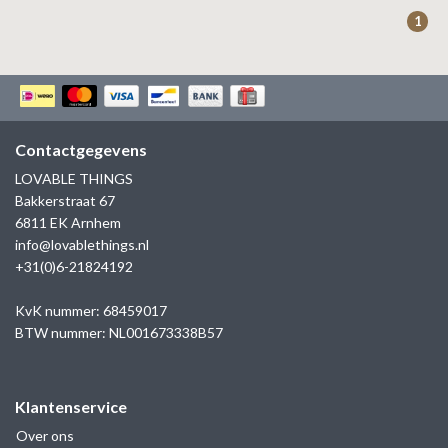
ZAG BIJOUX
1
LILLY
KAPTEN & SON
Contactgegevens
LOVABLE THINGS
Bakkerstraat 67
6811 EK Arnhem
info@lovablethings.nl
+31(0)6-21824192
KvK nummer: 68459017
BTW nummer: NL001673338B57
Klantenservice
Over ons