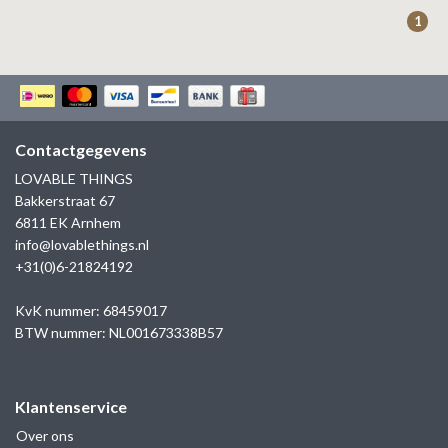
ZAG BIJOUX
1
LILLY
KAPTEN & SON
Contactgegevens
LOVABLE THINGS
Bakkerstraat 67
6811 EK Arnhem
info@lovablethings.nl
+31(0)6-21824192
KvK nummer: 68459017
BTW nummer: NL001673338B57
Klantenservice
Over ons