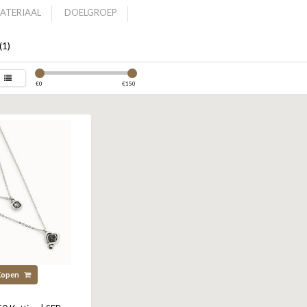
ATERIAAL
DOELGROEP
(1)
€
0
€
150
Kopen