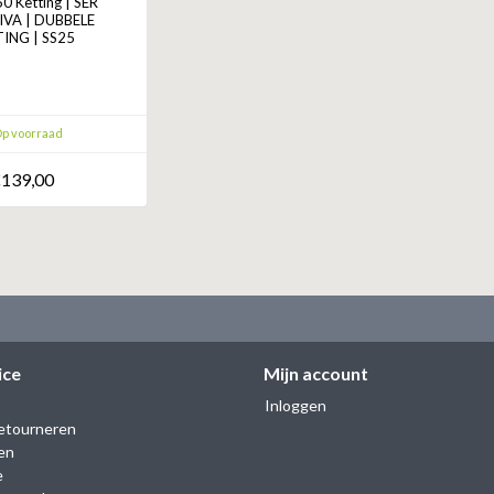
 Ketting | SER
IVA | DUBBELE
ING | SS25
p voorraad
139,00
ice
Mijn account
Inloggen
etourneren
en
e