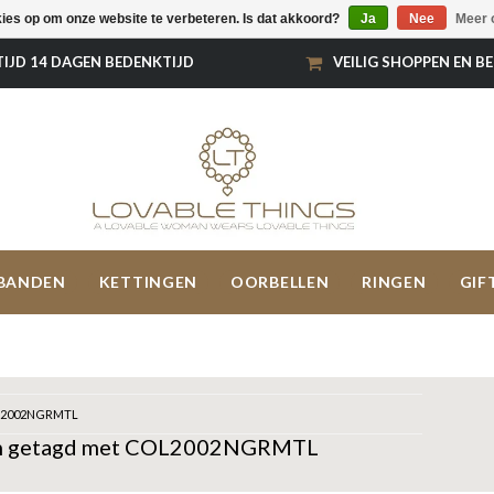
kies op om onze website te verbeteren. Is dat akkoord?
Ja
Nee
Meer 
TIJD 14 DAGEN BEDENKTIJD
VEILIG SHOPPEN EN B
BANDEN
KETTINGEN
OORBELLEN
RINGEN
GIF
2002NGRMTL
n getagd met COL2002NGRMTL