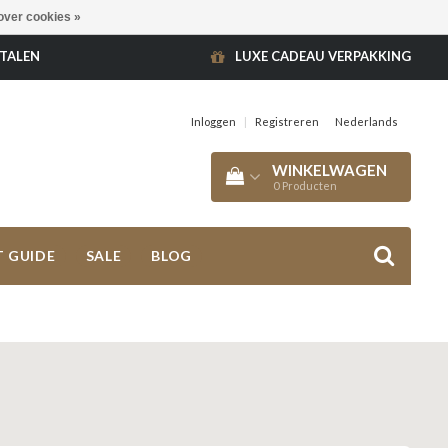
over cookies »
ETALEN
LUXE CADEAU VERPAKKING
Inloggen
|
Registreren
Nederlands
WINKELWAGEN
0
Producten
T GUIDE
SALE
BLOG