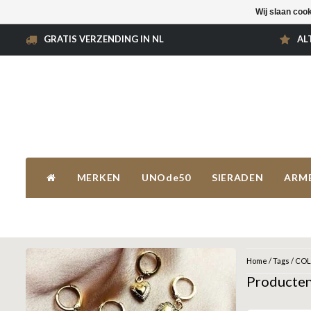
Wij slaan coo
GRATIS VERZENDING IN NL
AL
MERKEN
UNOde50
SIERADEN
ARM
Home
/
Tags
/
COL
Producte