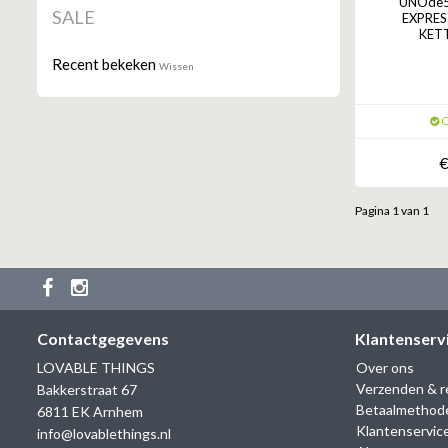
UNOde50
SALE
EXPRES
KETT
Recent bekeken
Wissen
O
€
Pagina 1 van 1
Contactgegevens
Klantenserv
LOVABLE THINGS
Over ons
Verzenden & r
Bakkerstraat 67
Betaalmethod
6811 EK Arnhem
Klantenservic
info@lovablethings.nl