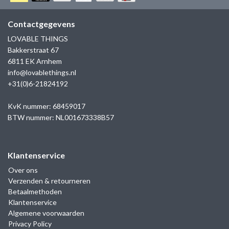
GOLD
SANJOYA
SER INTREPIDA | SS25
CADEAU MAN
BLOG
Contactgegevens
HORLOGE
GNOES
LOVABLE THINGS
CADEAUTJES TOT € 50
Bakkerstraat 67
SALE
YMALA
6811 EK Arnhem
CADEAUTJES TOT € 100
info@lovablethings.nl
REBEL & ROSE
+31(0)6-21824192
CADEAUTJES VANAF € 100
SILK | SALE
KvK nummer: 68459017
BTW nummer: NL001673338B57
JOSH
Klantenservice
KARMA
Over ons
Verzenden & retourneren
CAMPS & CAMPS
Betaalmethoden
Klantenservice
BERNICE
Algemene voorwaarden
Privacy Policy