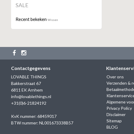
SALE
Recent bekeken
Wissen
Contactgegevens
Klantenserv
LOVABLE THINGS
Over ons
Verzenden & r
Bakkerstraat 67
Betaalmethod
6811 EK Arnhem
Klantenservic
info@lovablethings.nl
Algemene voo
+31(0)6-21824192
Privacy Policy
Disclaimer
KvK nummer: 68459017
Sitemap
BTW nummer: NL001673338B57
BLOG