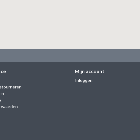
ice
Mijn account
Inloggen
etourneren
en
e
rwaarden