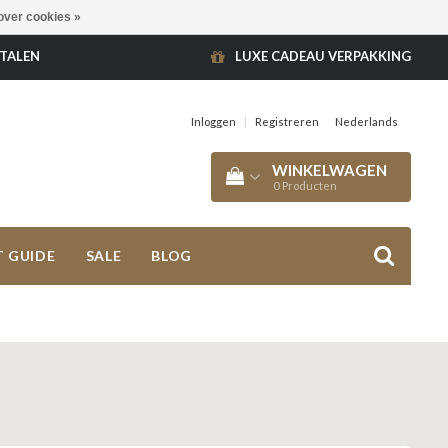
over cookies »
ETALEN
LUXE CADEAU VERPAKKING
Inloggen
|
Registreren
Nederlands
WINKELWAGEN
0
Producten
T GUIDE
SALE
BLOG