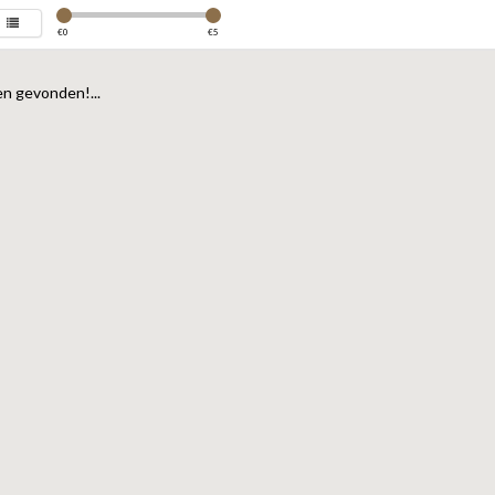
€
0
€
5
n gevonden!...