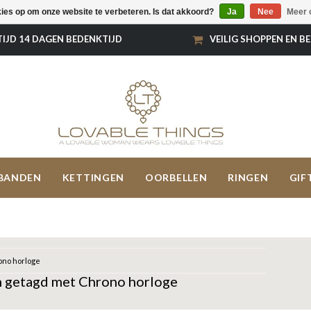
kies op om onze website te verbeteren. Is dat akkoord?
Ja
Nee
Meer 
TIJD 14 DAGEN BEDENKTIJD
VEILIG SHOPPEN EN B
BANDEN
KETTINGEN
OORBELLEN
RINGEN
GIF
no horloge
 getagd met Chrono horloge