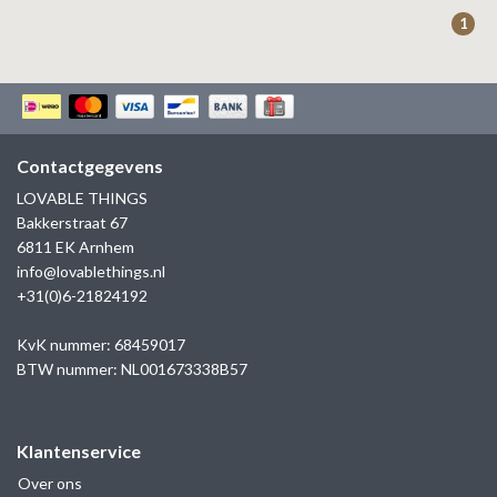
ZAG BIJOUX
1
LILLY
KAPTEN & SON
Contactgegevens
LOVABLE THINGS
Bakkerstraat 67
6811 EK Arnhem
info@lovablethings.nl
+31(0)6-21824192
KvK nummer: 68459017
BTW nummer: NL001673338B57
Klantenservice
Over ons