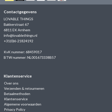
GOLD
SANJOYA
SER INTREPIDA | SS25
CADEAU MAN
BLOG
Contactgegevens
HORLOGE
GNOES
LOVABLE THINGS
CADEAUTJES TOT € 50
Bakkerstraat 67
SALE
YMALA
6811 EK Arnhem
CADEAUTJES TOT € 100
info@lovablethings.nl
REBEL & ROSE
+31(0)6-21824192
CADEAUTJES VANAF € 100
SILK | SALE
KvK nummer: 68459017
BTW nummer: NL001673338B57
JOSH
Klantenservice
KARMA
Over ons
Verzenden & retourneren
CAMPS & CAMPS
Betaalmethoden
Klantenservice
BERNICE
Algemene voorwaarden
Privacy Policy