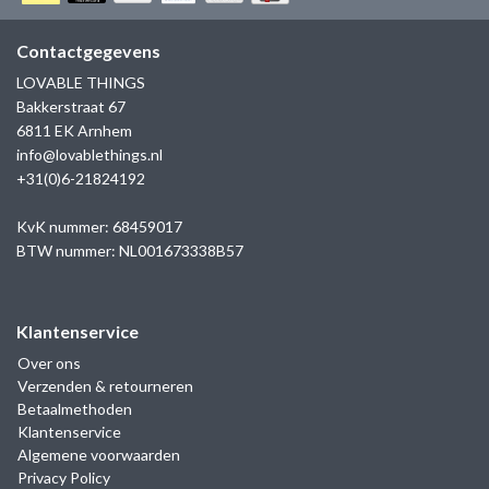
GOLD
SANJOYA
SER INTREPIDA | SS25
CADEAU MAN
BLOG
Contactgegevens
HORLOGE
GNOES
LOVABLE THINGS
CADEAUTJES TOT € 50
Bakkerstraat 67
SALE
YMALA
6811 EK Arnhem
CADEAUTJES TOT € 100
info@lovablethings.nl
REBEL & ROSE
+31(0)6-21824192
CADEAUTJES VANAF € 100
SILK | SALE
KvK nummer: 68459017
BTW nummer: NL001673338B57
JOSH
Klantenservice
KARMA
Over ons
Verzenden & retourneren
CAMPS & CAMPS
Betaalmethoden
Klantenservice
BERNICE
Algemene voorwaarden
Privacy Policy