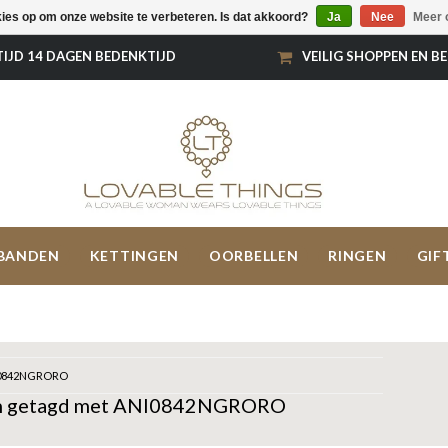
kies op om onze website te verbeteren. Is dat akkoord?
Ja
Nee
Meer 
TIJD 14 DAGEN BEDENKTIJD
VEILIG SHOPPEN EN B
BANDEN
KETTINGEN
OORBELLEN
RINGEN
GIF
0842NGRORO
n getagd met ANI0842NGRORO