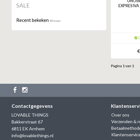
UNOde5
SALE
EXPRESIVA 
Recent bekeken
Wissen
O
€
Pagina 1 van 1
Contactgegevens
Klantenserv
LOVABLE THINGS
Over ons
Verzenden & r
Bakkerstraat 67
Betaalmethod
6811 EK Arnhem
Klantenservic
info@lovablethings.nl