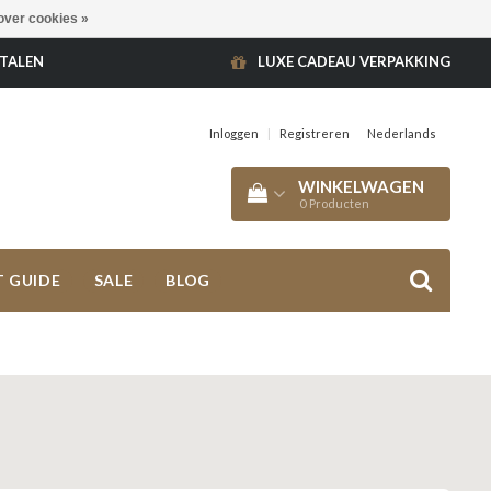
over cookies »
ETALEN
LUXE CADEAU VERPAKKING
Inloggen
|
Registreren
Nederlands
WINKELWAGEN
0
Producten
T GUIDE
SALE
BLOG