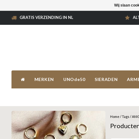
Wij slaan coo
GRATIS VERZENDING IN NL
AL
MERKEN
UNOde50
SIERADEN
ARM
Home
/
Tags
/
ANI
Producte