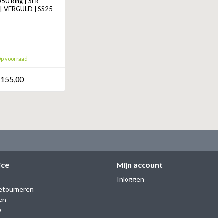
0 Ring | SER
| VERGULD | SS25
p voorraad
155,00
ice
Mijn account
Inloggen
etourneren
en
e