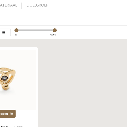
ATERIAAL
DOELGROEP
€
0
€
200
Kopen