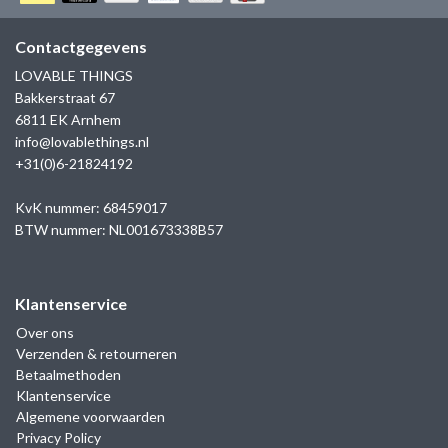
GOLD
SANJOYA
SER INTREPIDA | SS25
CADEAU MAN
BLOG
Contactgegevens
HORLOGE
GNOES
LOVABLE THINGS
CADEAUTJES TOT € 50
Bakkerstraat 67
SALE
YMALA
6811 EK Arnhem
CADEAUTJES TOT € 100
info@lovablethings.nl
REBEL & ROSE
+31(0)6-21824192
CADEAUTJES VANAF € 100
SILK | SALE
KvK nummer: 68459017
BTW nummer: NL001673338B57
JOSH
Klantenservice
KARMA
Over ons
Verzenden & retourneren
CAMPS & CAMPS
Betaalmethoden
Klantenservice
BERNICE
Algemene voorwaarden
Privacy Policy