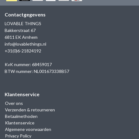
GOLD
SANJOYA
SER INTREPIDA | SS25
CADEAU MAN
BLOG
Contactgegevens
HORLOGE
GNOES
LOVABLE THINGS
CADEAUTJES TOT € 50
Bakkerstraat 67
SALE
YMALA
6811 EK Arnhem
CADEAUTJES TOT € 100
info@lovablethings.nl
REBEL & ROSE
+31(0)6-21824192
CADEAUTJES VANAF € 100
SILK | SALE
KvK nummer: 68459017
BTW nummer: NL001673338B57
JOSH
Klantenservice
KARMA
Over ons
Verzenden & retourneren
CAMPS & CAMPS
Betaalmethoden
Klantenservice
BERNICE
Algemene voorwaarden
Privacy Policy