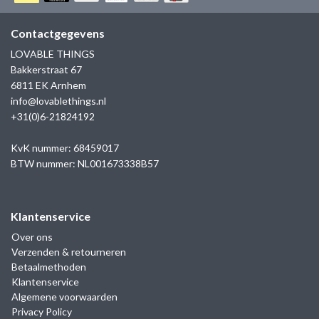
GOLD
SANJOYA
SER INTREPIDA | SS25
CADEAU MAN
BLOG
Contactgegevens
HORLOGE
GNOES
LOVABLE THINGS
CADEAUTJES TOT € 50
Bakkerstraat 67
SALE
YMALA
6811 EK Arnhem
CADEAUTJES TOT € 100
info@lovablethings.nl
REBEL & ROSE
+31(0)6-21824192
CADEAUTJES VANAF € 100
SILK | SALE
KvK nummer: 68459017
BTW nummer: NL001673338B57
JOSH
Klantenservice
KARMA
Over ons
Verzenden & retourneren
CAMPS & CAMPS
Betaalmethoden
Klantenservice
BERNICE
Algemene voorwaarden
Privacy Policy