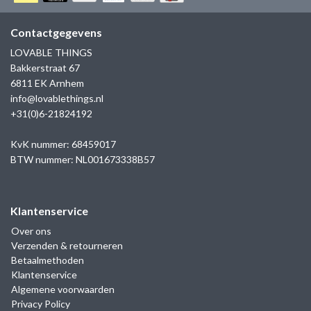
GOLD
SANJOYA
SER INTREPIDA | SS25
CADEAU MAN
BLOG
Contactgegevens
HORLOGE
GNOES
LOVABLE THINGS
CADEAUTJES TOT € 50
Bakkerstraat 67
SALE
YMALA
6811 EK Arnhem
CADEAUTJES TOT € 100
info@lovablethings.nl
REBEL & ROSE
+31(0)6-21824192
CADEAUTJES VANAF € 100
SILK | SALE
KvK nummer: 68459017
BTW nummer: NL001673338B57
JOSH
Klantenservice
KARMA
Over ons
Verzenden & retourneren
CAMPS & CAMPS
Betaalmethoden
Klantenservice
BERNICE
Algemene voorwaarden
Privacy Policy